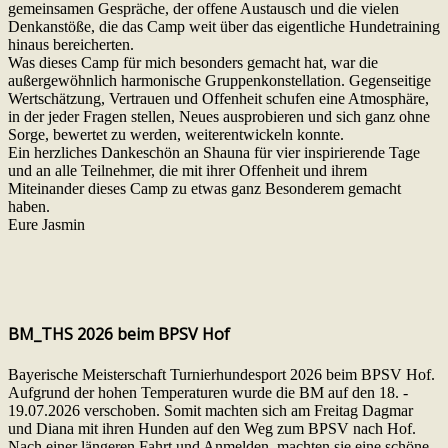
gemeinsamen Gespräche, der offene Austausch und die vielen
Denkanstöße, die das Camp weit über das eigentliche Hundetraining
hinaus bereicherten.
Was dieses Camp für mich besonders gemacht hat, war die
außergewöhnlich harmonische Gruppenkonstellation. Gegenseitige
Wertschätzung, Vertrauen und Offenheit schufen eine Atmosphäre,
in der jeder Fragen stellen, Neues ausprobieren und sich ganz ohne
Sorge, bewertet zu werden, weiterentwickeln konnte.
Ein herzliches Dankeschön an Shauna für vier inspirierende Tage
und an alle Teilnehmer, die mit ihrer Offenheit und ihrem
Miteinander dieses Camp zu etwas ganz Besonderem gemacht
haben.
Eure Jasmin
BM_THS 2026 beim BPSV Hof
Bayerische Meisterschaft Turnierhundesport 2026 beim BPSV Hof.
Aufgrund der hohen Temperaturen wurde die BM auf den 18. -
19.07.2026 verschoben. Somit machten sich am Freitag Dagmar
und Diana mit ihren Hunden auf den Weg zum BPSV nach Hof.
Nach einer längeren Fahrt und Anmelden, machten sie eine schöne