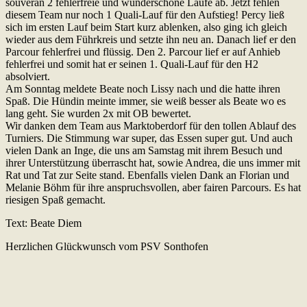
souverän 2 fehlerfreie und wunderschöne Läufe ab. Jetzt fehlen
diesem Team nur noch 1 Quali-Lauf für den Aufstieg! Percy ließ
sich im ersten Lauf beim Start kurz ablenken, also ging ich gleich
wieder aus dem Führkreis und setzte ihn neu an. Danach lief er den
Parcour fehlerfrei und flüssig. Den 2. Parcour lief er auf Anhieb
fehlerfrei und somit hat er seinen 1. Quali-Lauf für den H2
absolviert.
Am Sonntag meldete Beate noch Lissy nach und die hatte ihren
Spaß. Die Hündin meinte immer, sie weiß besser als Beate wo es
lang geht. Sie wurden 2x mit OB bewertet.
Wir danken dem Team aus Marktoberdorf für den tollen Ablauf des
Turniers. Die Stimmung war super, das Essen super gut. Und auch
vielen Dank an Inge, die uns am Samstag mit ihrem Besuch und
ihrer Unterstützung überrascht hat, sowie Andrea, die uns immer mit
Rat und Tat zur Seite stand. Ebenfalls vielen Dank an Florian und
Melanie Böhm für ihre anspruchsvollen, aber fairen Parcours. Es hat
riesigen Spaß gemacht.
Text: Beate Diem
Herzlichen Glückwunsch vom PSV Sonthofen