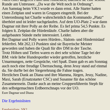
Runde am Untreusee. „Da war die Welt noch in Ordnung“.
Am Samstag beim VK3 wurde es dann ernst. Alle Starter hatten
einen Zeitplan und waren in Gruppen eingeteilt. Bei der
Unterordnung hat Charlie wahrscheinlich das Kommando „Platz“
überhört und ist leider nachgelaufen. Auf dem UO-Platz 2 war dann
Dagmar mit ihrer Polly an der Reihe. Es lief prima 54,5 Punkte. Es
folgten lt. Zeitplan die Hürdenläufe. Charlie haben aber die
aufgebauten Stände mehr interessiert. Leider.
Bei Dagmar und Polly waren Hürden-, Slalom- und Hindernislauf
fehlerfrei. Mit 262,13 Punkten sind sie Bayerische Meister
geworden und haben die Quali für dhv DM in der Tasche.
Trotz Höhen und Tiefen waren es drei sehr schöne Tage bei der
BM: viele liebe Hundesportler wieder getroffen, herzliche
Umarmungen, nette Gespräche, viel Spaß. Dann gab es am Sonntag
auch noch eine freudige Überraschung, denn Jessy stand auf einmal
da. Sie durfte bei der Siegerehrung die Fahne tragen.
Herzlichen Dank an Diana und ihre Mamma, Jürgen, Jessy, Nadine,
Maxi, Sarah (Ersatzstarter CSC) und Susanne für das schöne
Zusammensein. Danke auch an meine Gruppenführerin Steph für
den selbstgemachten Erdbeerschnaps vor der UO.
Eure Dagmar und Diana
Die Ergebnislisten
Ergebnisliste_VK2