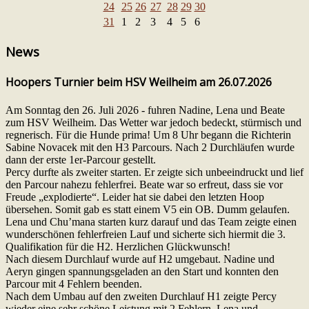
24
25
26
27
28
29
30
31
1
2
3
4
5
6
News
Hoopers Turnier beim HSV Weilheim am 26.07.2026
Am Sonntag den 26. Juli 2026 - fuhren Nadine, Lena und Beate
zum HSV Weilheim. Das Wetter war jedoch bedeckt, stürmisch und
regnerisch. Für die Hunde prima! Um 8 Uhr begann die Richterin
Sabine Novacek mit den H3 Parcours. Nach 2 Durchläufen wurde
dann der erste 1er-Parcour gestellt.
Percy durfte als zweiter starten. Er zeigte sich unbeeindruckt und lief
den Parcour nahezu fehlerfrei. Beate war so erfreut, dass sie vor
Freude „explodierte“. Leider hat sie dabei den letzten Hoop
übersehen. Somit gab es statt einem V5 ein OB. Dumm gelaufen.
Lena und Chu’mana starten kurz darauf und das Team zeigte einen
wunderschönen fehlerfreien Lauf und sicherte sich hiermit die 3.
Qualifikation für die H2. Herzlichen Glückwunsch!
Nach diesem Durchlauf wurde auf H2 umgebaut. Nadine und
Aeryn gingen spannungsgeladen an den Start und konnten den
Parcour mit 4 Fehlern beenden.
Nach dem Umbau auf den zweiten Durchlauf H1 zeigte Percy
wieder eine sehr schöne Leistung mit 2 Fehlern, Lena und