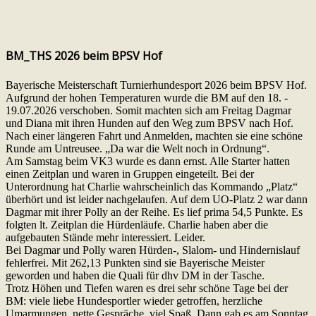
BM_THS 2026 beim BPSV Hof
Bayerische Meisterschaft Turnierhundesport 2026 beim BPSV Hof.
Aufgrund der hohen Temperaturen wurde die BM auf den 18. -
19.07.2026 verschoben. Somit machten sich am Freitag Dagmar
und Diana mit ihren Hunden auf den Weg zum BPSV nach Hof.
Nach einer längeren Fahrt und Anmelden, machten sie eine schöne
Runde am Untreusee. „Da war die Welt noch in Ordnung“.
Am Samstag beim VK3 wurde es dann ernst. Alle Starter hatten
einen Zeitplan und waren in Gruppen eingeteilt. Bei der
Unterordnung hat Charlie wahrscheinlich das Kommando „Platz“
überhört und ist leider nachgelaufen. Auf dem UO-Platz 2 war dann
Dagmar mit ihrer Polly an der Reihe. Es lief prima 54,5 Punkte. Es
folgten lt. Zeitplan die Hürdenläufe. Charlie haben aber die
aufgebauten Stände mehr interessiert. Leider.
Bei Dagmar und Polly waren Hürden-, Slalom- und Hindernislauf
fehlerfrei. Mit 262,13 Punkten sind sie Bayerische Meister
geworden und haben die Quali für dhv DM in der Tasche.
Trotz Höhen und Tiefen waren es drei sehr schöne Tage bei der
BM: viele liebe Hundesportler wieder getroffen, herzliche
Umarmungen, nette Gespräche, viel Spaß. Dann gab es am Sonntag