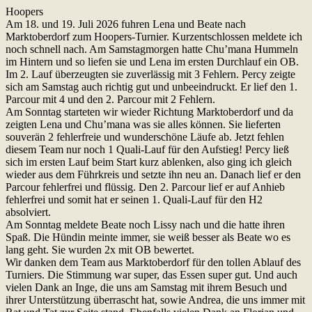
Hoopers
Am 18. und 19. Juli 2026 fuhren Lena und Beate nach
Marktoberdorf zum Hoopers-Turnier. Kurzentschlossen meldete ich
noch schnell nach. Am Samstagmorgen hatte Chu’mana Hummeln
im Hintern und so liefen sie und Lena im ersten Durchlauf ein OB.
Im 2. Lauf überzeugten sie zuverlässig mit 3 Fehlern. Percy zeigte
sich am Samstag auch richtig gut und unbeeindruckt. Er lief den 1.
Parcour mit 4 und den 2. Parcour mit 2 Fehlern.
Am Sonntag starteten wir wieder Richtung Marktoberdorf und da
zeigten Lena und Chu’mana was sie alles können. Sie lieferten
souverän 2 fehlerfreie und wunderschöne Läufe ab. Jetzt fehlen
diesem Team nur noch 1 Quali-Lauf für den Aufstieg! Percy ließ
sich im ersten Lauf beim Start kurz ablenken, also ging ich gleich
wieder aus dem Führkreis und setzte ihn neu an. Danach lief er den
Parcour fehlerfrei und flüssig. Den 2. Parcour lief er auf Anhieb
fehlerfrei und somit hat er seinen 1. Quali-Lauf für den H2
absolviert.
Am Sonntag meldete Beate noch Lissy nach und die hatte ihren
Spaß. Die Hündin meinte immer, sie weiß besser als Beate wo es
lang geht. Sie wurden 2x mit OB bewertet.
Wir danken dem Team aus Marktoberdorf für den tollen Ablauf des
Turniers. Die Stimmung war super, das Essen super gut. Und auch
vielen Dank an Inge, die uns am Samstag mit ihrem Besuch und
ihrer Unterstützung überrascht hat, sowie Andrea, die uns immer mit