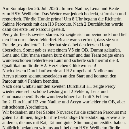
Am Sonntag den 26. Juli 2026 - fuhren Nadine, Lena und Beate
zum HSV Weilheim. Das Wetter war jedoch bedeckt, stürmisch und
regnerisch. Für die Hunde prima! Um 8 Uhr begann die Richterin
Sabine Novacek mit den H3 Parcours. Nach 2 Durchläufen wurde
dann der erste 1er-Parcour gestellt.
Percy durfte als zweiter starten. Er zeigte sich unbeeindruckt und lief
den Parcour nahezu fehlerfrei. Beate war so erfreut, dass sie vor
Freude „explodierte“. Leider hat sie dabei den letzten Hoop
übersehen. Somit gab es statt einem V5 ein OB. Dumm gelaufen.
Lena und Chu’mana starten kurz darauf und das Team zeigte einen
wunderschönen fehlerfreien Lauf und sicherte sich hiermit die 3.
Qualifikation für die H2. Herzlichen Glückwunsch!
Nach diesem Durchlauf wurde auf H2 umgebaut. Nadine und
Aeryn gingen spannungsgeladen an den Start und konnten den
Parcour mit 4 Fehlern beenden.
Nach dem Umbau auf den zweiten Durchlauf H1 zeigte Percy
wieder eine sehr schöne Leistung mit 2 Fehlern, Lena und
Chu’mana ebenfalls ein wunderschöner Lauf mit 3 Fehlern.
Im 2. Durchlauf H2 von Nadine und Aeryn war leider ein OB, aber
mit schönen Abschnitten.
Wir bedanken uns bei Sabine Novacek für die schönen Parcours mit
guten Lauflinien, Inge für ihre beständige Unterstützung, sowie alle
anderen, die uns mit Rat, Tat und guter Stimmung unterstützt haben.
Natürlich bedanken wir uns auch bei dem HSV Weilheim für die