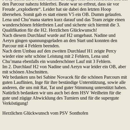
den Parcour nahezu fehlerfrei. Beate war so erfreut, dass sie vor
Freude „explodierte“. Leider hat sie dabei den letzten Hoop
übersehen. Somit gab es statt einem V5 ein OB. Dumm gelaufen.
Lena und Chu’mana starten kurz darauf und das Team zeigte einen
wunderschönen fehlerfreien Lauf und sicherte sich hiermit die 3.
Qualifikation für die H2. Herzlichen Glückwunsch!
Nach diesem Durchlauf wurde auf H2 umgebaut. Nadine und
Aeryn gingen spannungsgeladen an den Start und konnten den
Parcour mit 4 Fehlern beenden.
Nach dem Umbau auf den zweiten Durchlauf H1 zeigte Percy
wieder eine sehr schöne Leistung mit 2 Fehlern, Lena und
Chu’mana ebenfalls ein wunderschöner Lauf mit 3 Fehlern.
Im 2. Durchlauf H2 von Nadine und Aeryn war leider ein OB, aber
mit schönen Abschnitten.
Wir bedanken uns bei Sabine Novacek für die schönen Parcours mit
guten Lauflinien, Inge für ihre beständige Unterstützung, sowie alle
anderen, die uns mit Rat, Tat und guter Stimmung unterstützt haben.
Natürlich bedanken wir uns auch bei dem HSV Weilheim für die
gute und zügige Abwicklung des Turniers und für die supergute
Verköstigung!
Herzlichen Glückwunsch vom PSV Sonthofen