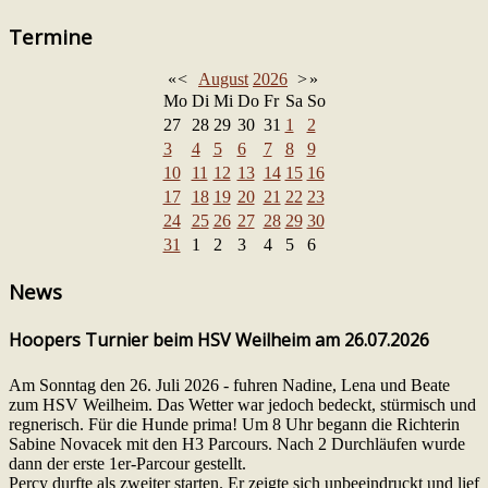
Termine
«
<
August
2026
>
»
Mo
Di
Mi
Do
Fr
Sa
So
27
28
29
30
31
1
2
3
4
5
6
7
8
9
10
11
12
13
14
15
16
17
18
19
20
21
22
23
24
25
26
27
28
29
30
31
1
2
3
4
5
6
News
Hoopers Turnier beim HSV Weilheim am 26.07.2026
Am Sonntag den 26. Juli 2026 - fuhren Nadine, Lena und Beate
zum HSV Weilheim. Das Wetter war jedoch bedeckt, stürmisch und
regnerisch. Für die Hunde prima! Um 8 Uhr begann die Richterin
Sabine Novacek mit den H3 Parcours. Nach 2 Durchläufen wurde
dann der erste 1er-Parcour gestellt.
Percy durfte als zweiter starten. Er zeigte sich unbeeindruckt und lief