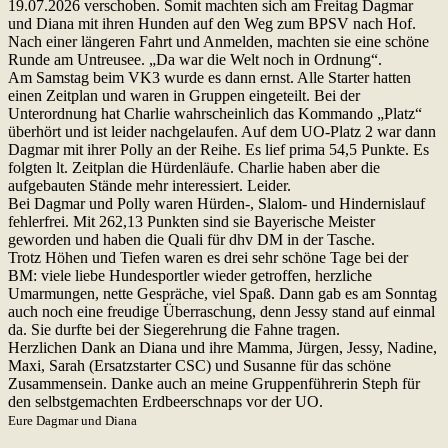
19.07.2026 verschoben. Somit machten sich am Freitag Dagmar
und Diana mit ihren Hunden auf den Weg zum BPSV nach Hof.
Nach einer längeren Fahrt und Anmelden, machten sie eine schöne
Runde am Untreusee. „Da war die Welt noch in Ordnung“.
Am Samstag beim VK3 wurde es dann ernst. Alle Starter hatten
einen Zeitplan und waren in Gruppen eingeteilt. Bei der
Unterordnung hat Charlie wahrscheinlich das Kommando „Platz“
überhört und ist leider nachgelaufen. Auf dem UO-Platz 2 war dann
Dagmar mit ihrer Polly an der Reihe. Es lief prima 54,5 Punkte. Es
folgten lt. Zeitplan die Hürdenläufe. Charlie haben aber die
aufgebauten Stände mehr interessiert. Leider.
Bei Dagmar und Polly waren Hürden-, Slalom- und Hindernislauf
fehlerfrei. Mit 262,13 Punkten sind sie Bayerische Meister
geworden und haben die Quali für dhv DM in der Tasche.
Trotz Höhen und Tiefen waren es drei sehr schöne Tage bei der
BM: viele liebe Hundesportler wieder getroffen, herzliche
Umarmungen, nette Gespräche, viel Spaß. Dann gab es am Sonntag
auch noch eine freudige Überraschung, denn Jessy stand auf einmal
da. Sie durfte bei der Siegerehrung die Fahne tragen.
Herzlichen Dank an Diana und ihre Mamma, Jürgen, Jessy, Nadine,
Maxi, Sarah (Ersatzstarter CSC) und Susanne für das schöne
Zusammensein. Danke auch an meine Gruppenführerin Steph für
den selbstgemachten Erdbeerschnaps vor der UO.
Eure Dagmar und Diana