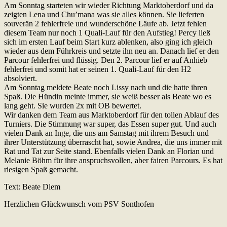
Am Sonntag starteten wir wieder Richtung Marktoberdorf und da
zeigten Lena und Chu’mana was sie alles können. Sie lieferten
souverän 2 fehlerfreie und wunderschöne Läufe ab. Jetzt fehlen
diesem Team nur noch 1 Quali-Lauf für den Aufstieg! Percy ließ
sich im ersten Lauf beim Start kurz ablenken, also ging ich gleich
wieder aus dem Führkreis und setzte ihn neu an. Danach lief er den
Parcour fehlerfrei und flüssig. Den 2. Parcour lief er auf Anhieb
fehlerfrei und somit hat er seinen 1. Quali-Lauf für den H2
absolviert.
Am Sonntag meldete Beate noch Lissy nach und die hatte ihren
Spaß. Die Hündin meinte immer, sie weiß besser als Beate wo es
lang geht. Sie wurden 2x mit OB bewertet.
Wir danken dem Team aus Marktoberdorf für den tollen Ablauf des
Turniers. Die Stimmung war super, das Essen super gut. Und auch
vielen Dank an Inge, die uns am Samstag mit ihrem Besuch und
ihrer Unterstützung überrascht hat, sowie Andrea, die uns immer mit
Rat und Tat zur Seite stand. Ebenfalls vielen Dank an Florian und
Melanie Böhm für ihre anspruchsvollen, aber fairen Parcours. Es hat
riesigen Spaß gemacht.
Text: Beate Diem
Herzlichen Glückwunsch vom PSV Sonthofen