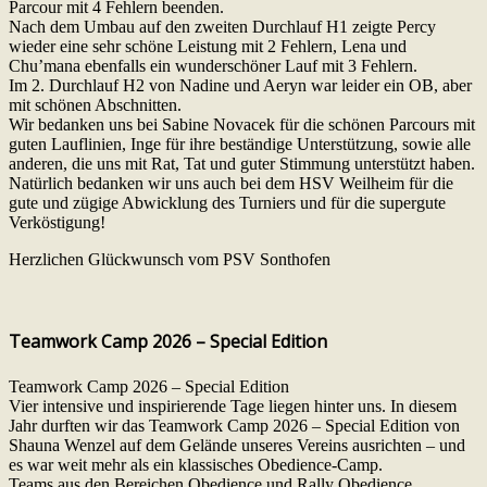
Parcour mit 4 Fehlern beenden.
Nach dem Umbau auf den zweiten Durchlauf H1 zeigte Percy
wieder eine sehr schöne Leistung mit 2 Fehlern, Lena und
Chu’mana ebenfalls ein wunderschöner Lauf mit 3 Fehlern.
Im 2. Durchlauf H2 von Nadine und Aeryn war leider ein OB, aber
mit schönen Abschnitten.
Wir bedanken uns bei Sabine Novacek für die schönen Parcours mit
guten Lauflinien, Inge für ihre beständige Unterstützung, sowie alle
anderen, die uns mit Rat, Tat und guter Stimmung unterstützt haben.
Natürlich bedanken wir uns auch bei dem HSV Weilheim für die
gute und zügige Abwicklung des Turniers und für die supergute
Verköstigung!
Herzlichen Glückwunsch vom PSV Sonthofen
Teamwork Camp 2026 – Special Edition
Teamwork Camp 2026 – Special Edition
Vier intensive und inspirierende Tage liegen hinter uns. In diesem
Jahr durften wir das Teamwork Camp 2026 – Special Edition von
Shauna Wenzel auf dem Gelände unseres Vereins ausrichten – und
es war weit mehr als ein klassisches Obedience-Camp.
Teams aus den Bereichen Obedience und Rally Obedience