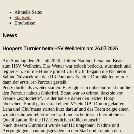
Aktuelle Seite:
Startseite
Ergebnisse
News
Hoopers Turnier beim HSV Weilheim am 26.07.2026
Am Sonntag den 26. Juli 2026 - fuhren Nadine, Lena und Beate
zum HSV Weilheim. Das Wetter war jedoch bedeckt, stürmisch und
regnerisch. Für die Hunde prima! Um 8 Uhr begann die Richterin
Sabine Novacek mit den H3 Parcours. Nach 2 Durchläufen wurde
dann der erste 1er-Parcour gestellt.
Percy durfte als zweiter starten. Er zeigte sich unbeeindruckt und lief
den Parcour nahezu fehlerfrei. Beate war so erfreut, dass sie vor
Freude „explodierte“. Leider hat sie dabei den letzten Hoop
übersehen. Somit gab es statt einem V5 ein OB. Dumm gelaufen.
Lena und Chu’mana starten kurz darauf und das Team zeigte einen
wunderschönen fehlerfreien Lauf und sicherte sich hiermit die 3.
Qualifikation für die H2. Herzlichen Glückwunsch!
Nach diesem Durchlauf wurde auf H2 umgebaut. Nadine und
Aeryn gingen spannungsgeladen an den Start und konnten den